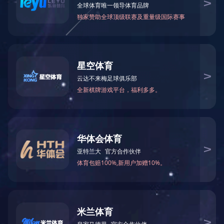
东方汽轮机有限公司合格供应商
东方汽轮机有限公司合格供应商