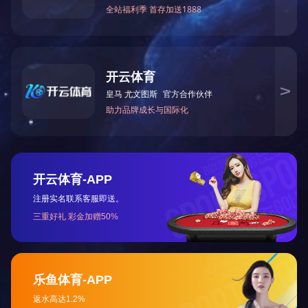
联系电话：024-89527188
传真电话：024-89521255
市场营销部联系方式：
负责人：程先生
电话：024-89527166/13700050013
Email:ltk2016@126.com
确定提交