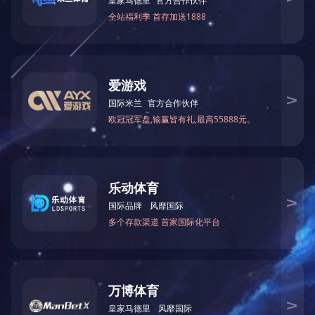
乐鱼网站web版
如果你有问题或需要帮助！可使用以下任意方式乐
鱼网站web版！
公司地址
沈阳市苏家屯区沙河镇