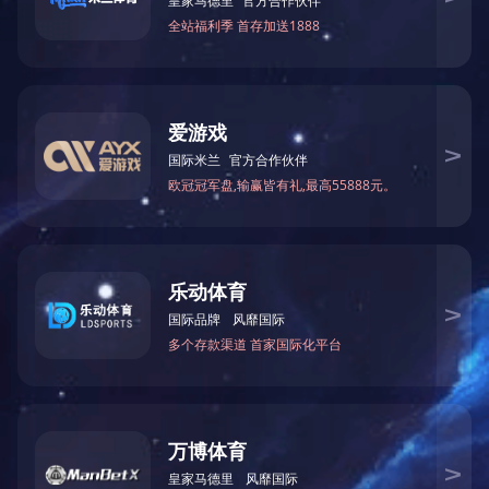
乐鱼网站web版
如果你有问题或需要帮助！可使用以下任意方式乐
鱼网站web版！
公司地址
沈阳市苏家屯区沙河镇