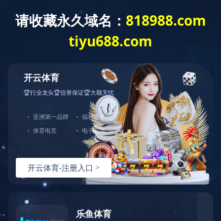
乐鱼
概况
产品
加工
online(中国)
销售
招聘
业绩
联系
乐鱼online(中国)
蝶阀
三偏心蝶阀阀体带减速机