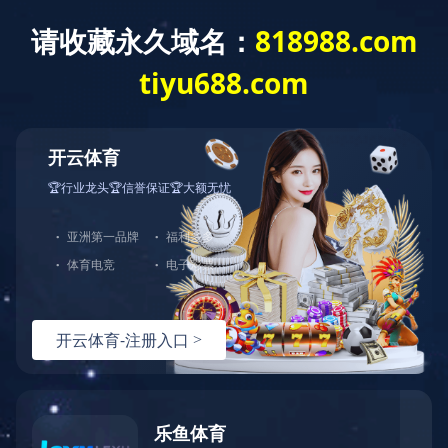
乐鱼
概况
产品
加工
online(中国)
销售
招聘
业绩
联系
乐鱼online(中国)
球阀
电动球阀