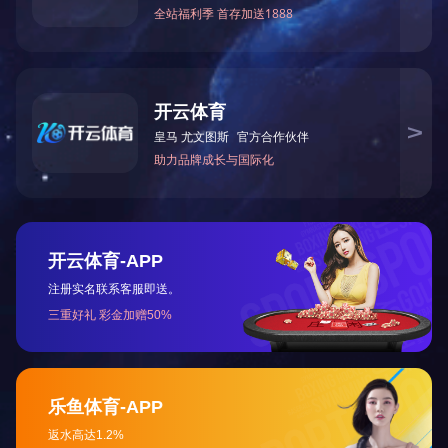
联系电话：024-89527188
传真电话：024-89521255
市场营销部联系方式：
负责人：程先生
电话：024-89527166/13700050013
Email:ltk2016@126.com
确定提交