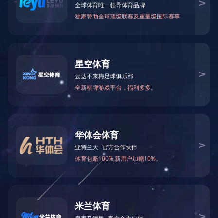
电动三通阀
电动三通阀