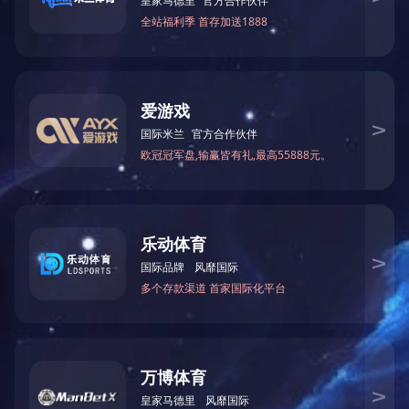
乐鱼网站web版
如果你有问题或需要帮助！可使用以下任意方式乐
鱼网站web版！
公司地址