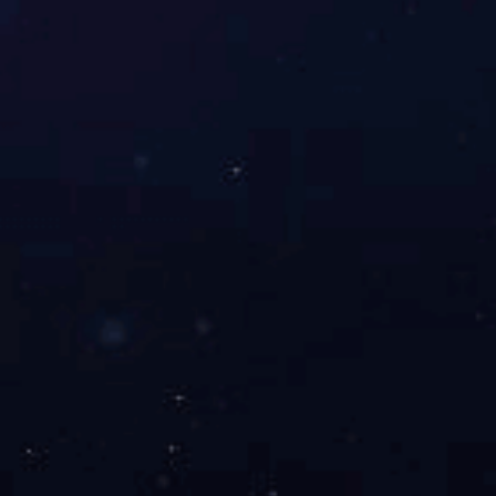
负责人：程先生
电话：024-89527166/13700050013
Email:ltk2016@126.com
确定提交
乐鱼网站WEB版 - 技术支持
世纪中天