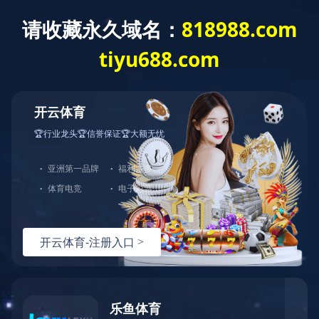
乐鱼
概况
产品
加工
online(中国)
销售
招聘
业绩
联系
乐鱼online(中国)
产品中心
泵保护阀